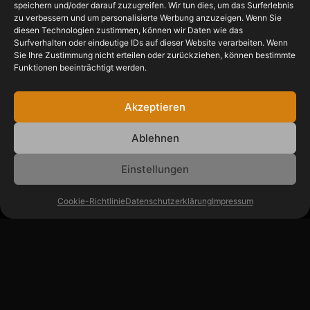
speichern und/oder darauf zuzugreifen. Wir tun dies, um das Surferlebnis
zu verbessern und um personalisierte Werbung anzuzeigen. Wenn Sie
diesen Technologien zustimmen, können wir Daten wie das
Surfverhalten oder eindeutige IDs auf dieser Website verarbeiten. Wenn
Sie Ihre Zustimmung nicht erteilen oder zurückziehen, können bestimmte
Funktionen beeinträchtigt werden.
SCHON DIE
Akzeptieren
ERSTEN IDEEN?
Ablehnen
hello@sabrinariess.com
Einstellungen
Cookie-Richtlinie
Datenschutzerklärung
Impressum