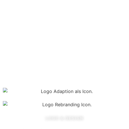
LOGO & DESIGN